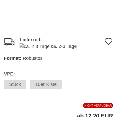
Lieferzeit:
A
ca. 2-3 Tage
d
M
Format:
Robustos
VPE:
Stück
10er-Kiste
NICHT VERFÜGBAR
ab 12,20 EUR