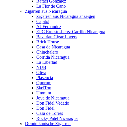
Rafael Gonzalez
La Flor de Cano
Zigarren aus Nicaragua
Zigarren aus Nicaragua anzeigen
Capitol
AJ Fernandez
EPC Ernesto-Perez Carrillo Nicaragua
Bavarian Cigar Lovers
Brick House
Casa de Nicaragua
Chinchalero
Corrida Nicaragua
La Libertad
NUB
Oliva
Plasencia
Quorum
SkelTon
Umnum
Joya de Nicaragua
Don Fidel Vedado
Don Fidel
Casa de Torres
Rocky Patel Nicaragua
Dominikanische Zigarren