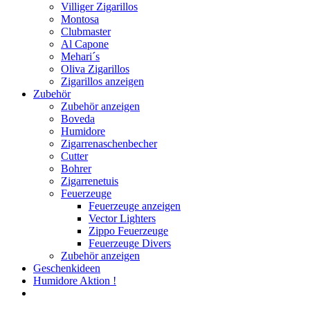
Villiger Zigarillos
Montosa
Clubmaster
Al Capone
Mehari´s
Oliva Zigarillos
Zigarillos anzeigen
Zubehör
Zubehör anzeigen
Boveda
Humidore
Zigarrenaschenbecher
Cutter
Bohrer
Zigarrenetuis
Feuerzeuge
Feuerzeuge anzeigen
Vector Lighters
Zippo Feuerzeuge
Feuerzeuge Divers
Zubehör anzeigen
Geschenkideen
Humidore Aktion !