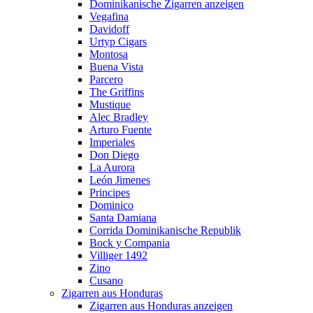
Dominikanische Zigarren anzeigen
Vegafina
Davidoff
Urtyp Cigars
Montosa
Buena Vista
Parcero
The Griffins
Mustique
Alec Bradley
Arturo Fuente
Imperiales
Don Diego
La Aurora
León Jimenes
Principes
Dominico
Santa Damiana
Corrida Dominikanische Republik
Bock y Compania
Villiger 1492
Zino
Cusano
Zigarren aus Honduras
Zigarren aus Honduras anzeigen