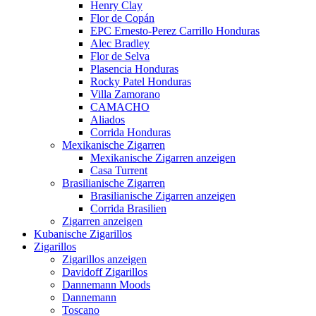
Henry Clay
Flor de Copán
EPC Ernesto-Perez Carrillo Honduras
Alec Bradley
Flor de Selva
Plasencia Honduras
Rocky Patel Honduras
Villa Zamorano
CAMACHO
Aliados
Corrida Honduras
Mexikanische Zigarren
Mexikanische Zigarren anzeigen
Casa Turrent
Brasilianische Zigarren
Brasilianische Zigarren anzeigen
Corrida Brasilien
Zigarren anzeigen
Kubanische Zigarillos
Zigarillos
Zigarillos anzeigen
Davidoff Zigarillos
Dannemann Moods
Dannemann
Toscano