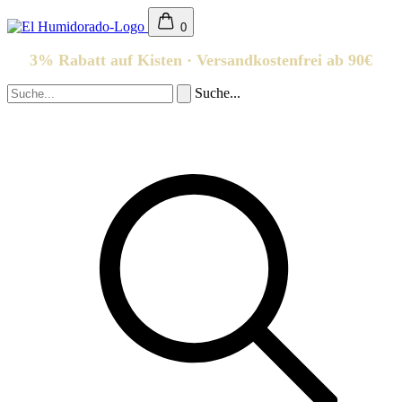
0
3% Rabatt auf Kisten · Versandkostenfrei ab 90€
Suche...