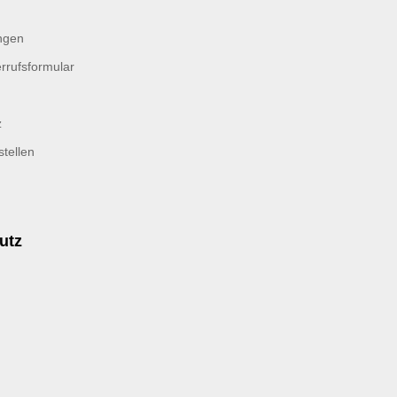
ngen
rrufsformular
z
tellen
utz