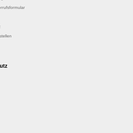
rrufsformular
z
tellen
utz