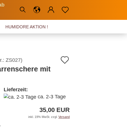
ab
HUMIDORE AKTION !
Auf
r.:
ZS027
)
arrenschere mit
den
Merkzettel
Lieferzeit:
ca. 2-3 Tage
35,00 EUR
inkl. 19% MwSt. zzgl.
Versand
: