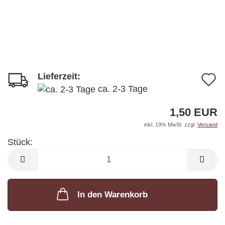
Lieferzeit:
A
ca. 2-3 Tage
d
1,50 EUR
M
inkl. 19% MwSt. zzgl.
Versand
Stück:
Stück
In den Warenkorb