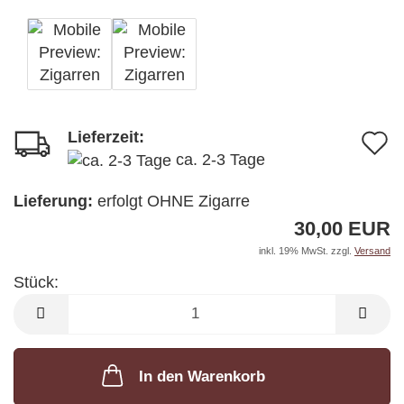
Lieferzeit:
A
ca. 2-3 Tage
d
M
Lieferung:
erfolgt OHNE Zigarre
30,00 EUR
inkl. 19% MwSt. zzgl.
Versand
Stück:
Stück
In den Warenkorb