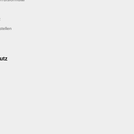
z
tellen
utz