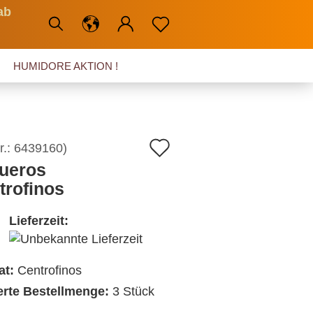
ab
HUMIDORE AKTION !
Auf
r.:
6439160
)
ueros
den
trofinos
Merkzettel
Lieferzeit:
at:
Centrofinos
ierte Bestellmenge:
3 Stück