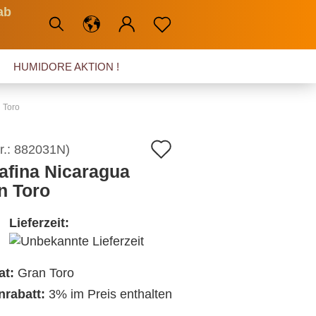
ab
HUMIDORE AKTION !
 Toro
Auf
r.:
882031N
)
afina Nicaragua
den
n Toro
Merkzettel
Lieferzeit:
at:
Gran Toro
nrabatt:
3% im Preis enthalten