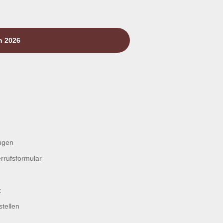
n 2026
ngen
rrufsformular
z
tellen