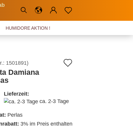
ab
HUMIDORE AKTION !
Auf
r.:
1501891
)
ta Damiana
den
las
Merkzettel
Lieferzeit:
ca. 2-3 Tage
at:
Perlas
nrabatt:
3% im Preis enthalten