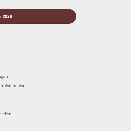
n 2026
ngen
rrufsformular
z
tellen