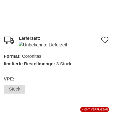
Lieferzeit:
A
d
M
Format:
Coronitas
limitierte Bestellmenge:
3 Stück
VPE:
Stück
NICHT VERFÜGBAR