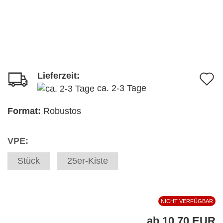
Lieferzeit:
A
ca. 2-3 Tage
d
M
Format:
Robustos
VPE:
Stück
25er-Kiste
NICHT VERFÜGBAR
ab 10,70 EUR