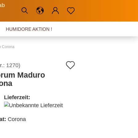
ab
HUMIDORE AKTION !
o Corona
Auf
r.:
1270
)
rum Maduro
den
ona
Merkzettel
Lieferzeit:
at:
Corona