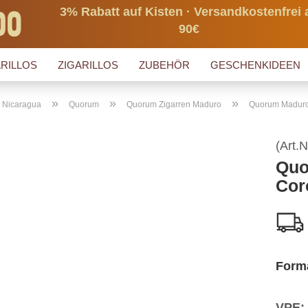
3% Rabatt auf Kisten · Versandkostenfrei 
90€
RILLOS
ZIGARILLOS
ZUBEHÖR
GESCHENKIDEEN
»
»
»
s Nicaragua
Quorum
Quorum Zigarren Maduro
Quorum Madur
(Art.N
Quo
Cor
Form
VPE: