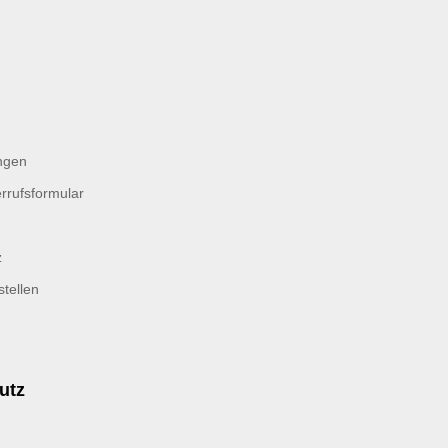
ngen
rrufsformular
z
tellen
utz