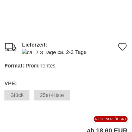
Lieferzeit:
A
ca. 2-3 Tage
d
M
Format:
Prominentes
VPE:
Stück
25er-Kiste
NICHT VERFÜGBAR
ab 18,60 EUR