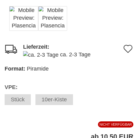
Lieferzeit:
A
ca. 2-3 Tage
d
M
Format:
Piramide
VPE:
Stück
10er-Kiste
NICHT VERFÜGBAR
ab 10,50 EUR