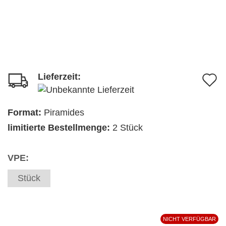
Lieferzeit:
A
d
M
Format:
Piramides
limitierte Bestellmenge:
2 Stück
VPE:
Stück
NICHT VERFÜGBAR