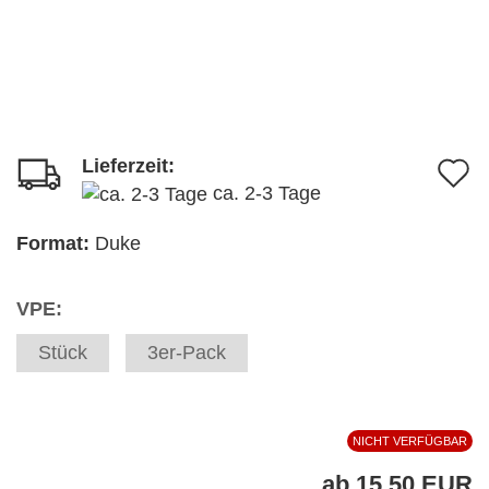
Lieferzeit:
A
ca. 2-3 Tage
d
M
Format:
Duke
VPE:
Stück
3er-Pack
NICHT VERFÜGBAR
ab 15,50 EUR