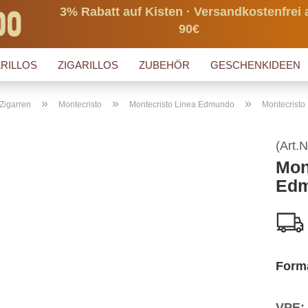
3% Rabatt auf Kisten · Versandkostenfrei 
90€
RILLOS
ZIGARILLOS
ZUBEHÖR
GESCHENKIDEEN
»
»
»
Zigarren
Montecristo
Montecristo Linea Edmundo
Montecristo
(Art.N
Mon
Edm
Form
VPE: