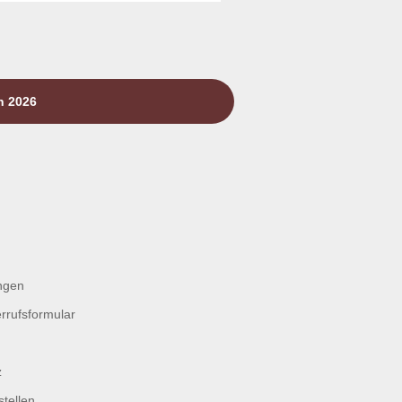
n 2026
ngen
rrufsformular
z
tellen