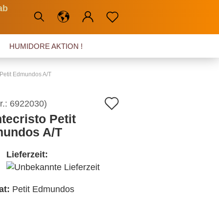
ab
HUMIDORE AKTION !
 Petit Edmundos A/T
Auf
r.:
6922030
)
tecristo Petit
den
undos A/T
Merkzettel
Lieferzeit:
at:
Petit Edmundos