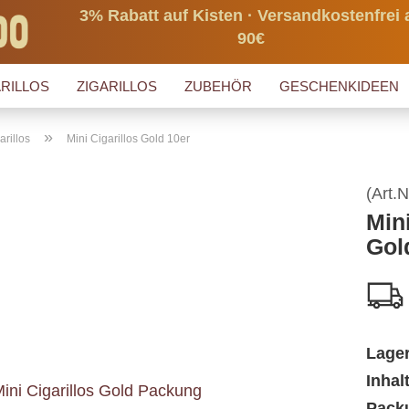
3% Rabatt auf Kisten · Versandkostenfrei 
90€
RILLOS
ZIGARILLOS
ZUBEHÖR
GESCHENKIDEEN
»
arillos
Mini Cigarillos Gold 10er
(Art.N
Mini
Gol
Lage
Inhalt
Packu