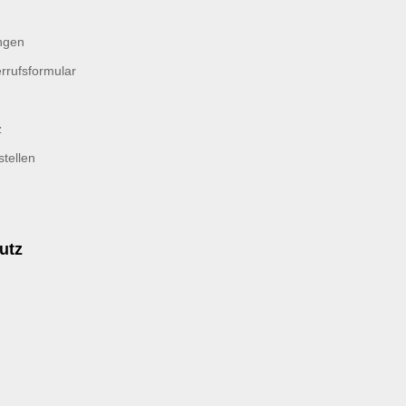
ngen
rrufsformular
z
tellen
utz