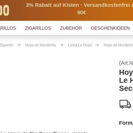
3% Rabatt auf Kisten · Versandkostenfrei 
90€
RILLOS
ZIGARILLOS
ZUBEHÖR
GESCHENKIDEEN
»
»
»
Zigarren
Hoyo de Monterrey
Linea Le Hoyo
Hoyo de Monterre
(Art.N
Hoy
Le 
Sec
Form