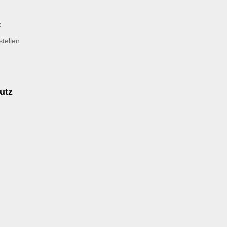
z
tellen
utz