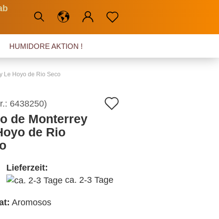
ab
HUMIDORE AKTION !
y Le Hoyo de Rio Seco
Auf
r.:
6438250
)
o de Monterrey
den
Hoyo de Rio
Merkzettel
o
Lieferzeit:
ca. 2-3 Tage
at:
Aromosos