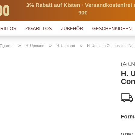
3% Rabatt auf Kisten · Versandkostenfrei 
90€
RILLOS
ZIGARILLOS
ZUBEHÖR
GESCHENKIDEEN
»
»
»
Zigarren
H. Upmann
H. Upmann
H. Upmann Connossieur No.
(Art.N
H. 
Con
Form
VPE: