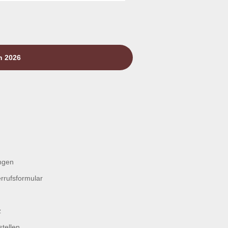
n 2026
ngen
rrufsformular
z
tellen