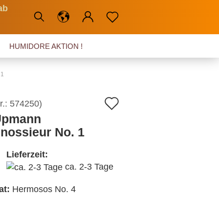
ab
HUMIDORE AKTION !
 1
Auf
r.:
574250
)
Upmann
den
nossieur No. 1
Merkzettel
Lieferzeit:
ca. 2-3 Tage
at:
Hermosos No. 4