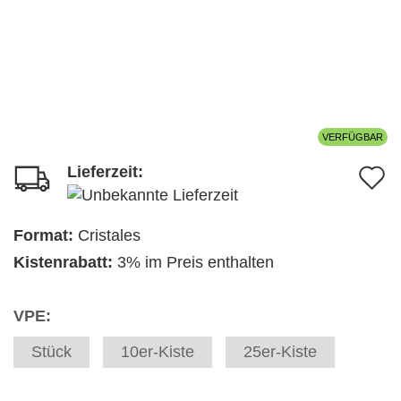
VERFÜGBAR
Lieferzeit:
A
d
M
Format:
Cristales
Kistenrabatt:
3% im Preis enthalten
VPE:
Stück
10er-Kiste
25er-Kiste