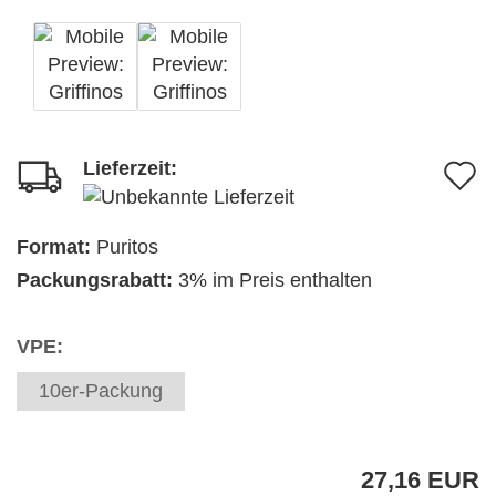
Lieferzeit:
A
d
M
Format:
Puritos
Packungsrabatt:
3% im Preis enthalten
VPE:
10er-Packung
27,16 EUR