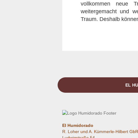
vollkommen neue Tro
weitergemacht und wei
Traum. Deshalb können 
EL HU
El Humidorado
R. Loher und A. Kümmerle-Hilbert Gb
Ludwigstraße 54