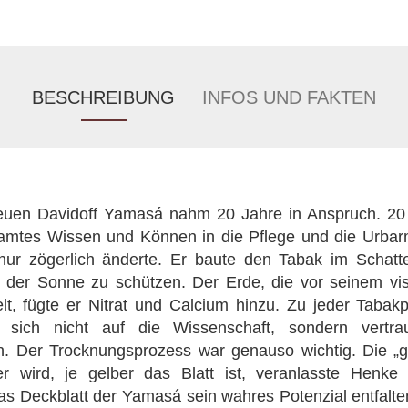
BESCHREIBUNG
INFOS UND FAKTEN
neuen Davidoff Yamasá nahm 20 Jahre in Anspruch. 20
samtes Wissen und Können in die Pflege und die Urba
 nur zögerlich änderte. Er baute den Tabak im Schat
 der Sonne zu schützen. Der Erde, die vor seinem visi
t, fügte er Nitrat und Calcium hinzu. Zu jeder Tabakp
 sich nicht auf die Wissenschaft, sondern vertra
n. Der Trocknungsprozess war genauso wichtig. Die „g
r wird, je gelber das Blatt ist, veranlasste Henk
das Deckblatt der Yamasá sein wahres Potenzial entfalt