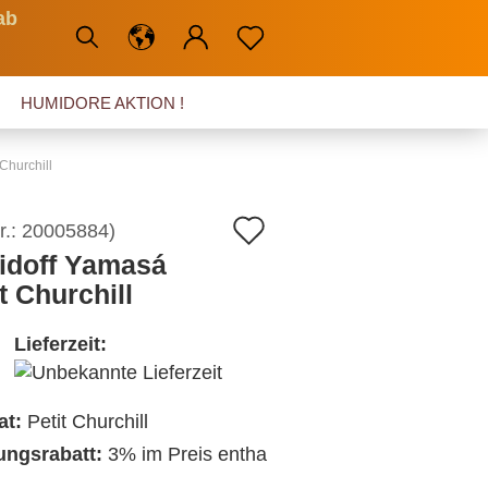
ab
HUMIDORE AKTION !
Churchill
Auf
r.:
20005884
)
idoff Yamasá
den
t Churchill
Merkzettel
Lieferzeit:
at:
Petit Churchill
ngsrabatt:
3% im Preis entha