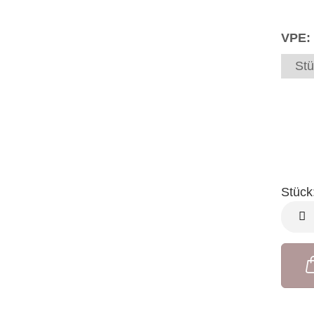
VPE:
Stü
Stück
Stück