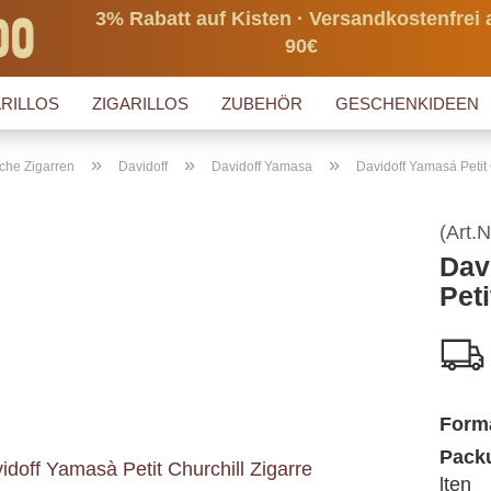
3% Rabatt auf Kisten · Versandkostenfrei 
90€
RILLOS
ZIGARILLOS
ZUBEHÖR
GESCHENKIDEEN
»
»
»
che Zigarren
Davidoff
Davidoff Yamasa
Davidoff Yamasá Petit 
(Art.N
Dav
Peti
Form
Packu
lten