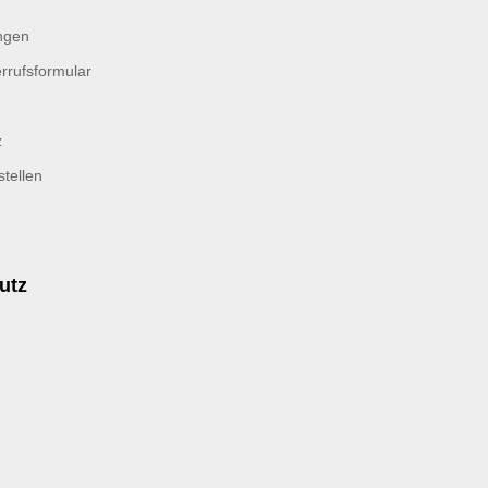
ngen
rrufsformular
z
tellen
utz