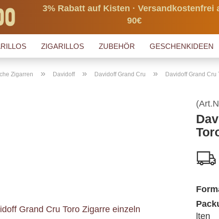
3% Rabatt auf Kisten · Versandkostenfrei 
90€
RILLOS
ZIGARILLOS
ZUBEHÖR
GESCHENKIDEEN
»
»
»
che Zigarren
Davidoff
Davidoff Grand Cru
Davidoff Grand Cru 
(Art.N
Dav
Tor
Form
Packu
lten