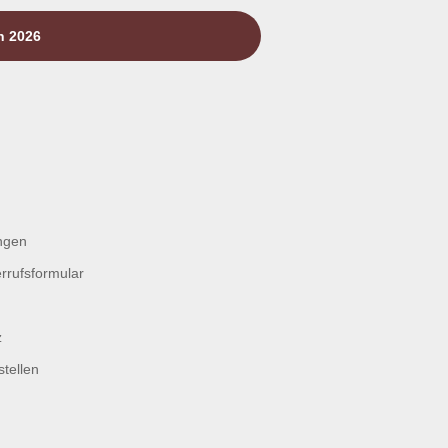
n 2026
ngen
rrufsformular
z
tellen