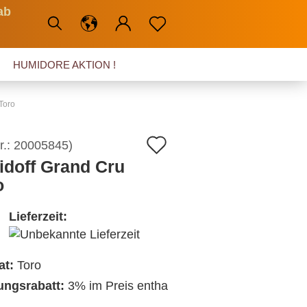
ab
HUMIDORE AKTION !
Toro
Auf
r.:
20005845
)
idoff Grand Cru
den
o
Merkzettel
Lieferzeit:
at:
Toro
ngsrabatt:
3% im Preis entha