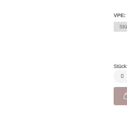
VPE:
Stü
Stück
Stück