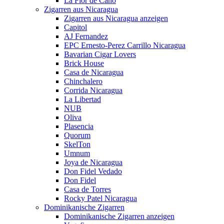
La Flor de Cano
Zigarren aus Nicaragua
Zigarren aus Nicaragua anzeigen
Capitol
AJ Fernandez
EPC Ernesto-Perez Carrillo Nicaragua
Bavarian Cigar Lovers
Brick House
Casa de Nicaragua
Chinchalero
Corrida Nicaragua
La Libertad
NUB
Oliva
Plasencia
Quorum
SkelTon
Umnum
Joya de Nicaragua
Don Fidel Vedado
Don Fidel
Casa de Torres
Rocky Patel Nicaragua
Dominikanische Zigarren
Dominikanische Zigarren anzeigen