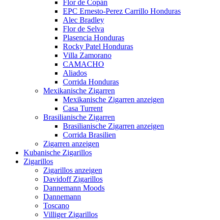
Flor de Copán
EPC Ernesto-Perez Carrillo Honduras
Alec Bradley
Flor de Selva
Plasencia Honduras
Rocky Patel Honduras
Villa Zamorano
CAMACHO
Aliados
Corrida Honduras
Mexikanische Zigarren
Mexikanische Zigarren anzeigen
Casa Turrent
Brasilianische Zigarren
Brasilianische Zigarren anzeigen
Corrida Brasilien
Zigarren anzeigen
Kubanische Zigarillos
Zigarillos
Zigarillos anzeigen
Davidoff Zigarillos
Dannemann Moods
Dannemann
Toscano
Villiger Zigarillos