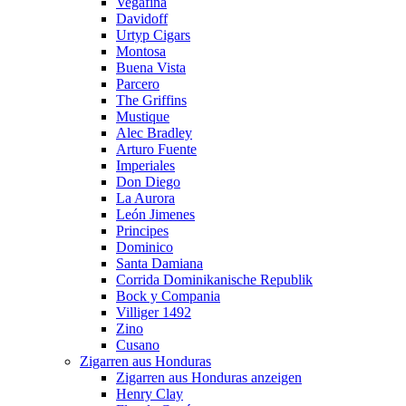
Vegafina
Davidoff
Urtyp Cigars
Montosa
Buena Vista
Parcero
The Griffins
Mustique
Alec Bradley
Arturo Fuente
Imperiales
Don Diego
La Aurora
León Jimenes
Principes
Dominico
Santa Damiana
Corrida Dominikanische Republik
Bock y Compania
Villiger 1492
Zino
Cusano
Zigarren aus Honduras
Zigarren aus Honduras anzeigen
Henry Clay