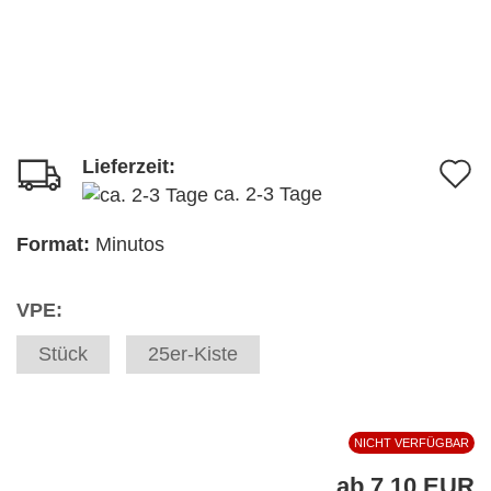
Lieferzeit:
A
ca. 2-3 Tage
d
M
Format:
Minutos
VPE:
Stück
25er-Kiste
NICHT VERFÜGBAR
ab 7,10 EUR