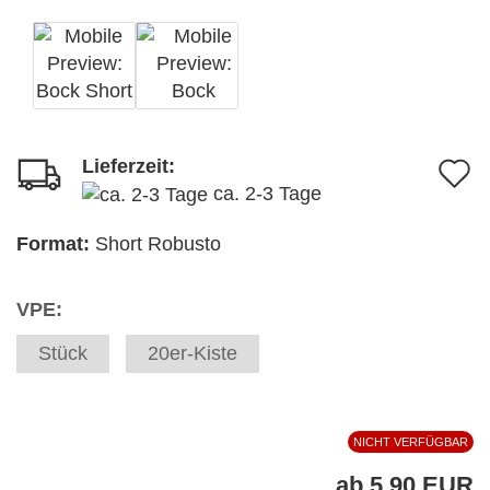
Lieferzeit:
A
ca. 2-3 Tage
d
M
Format:
Short Robusto
VPE:
Stück
20er-Kiste
NICHT VERFÜGBAR
ab 5,90 EUR