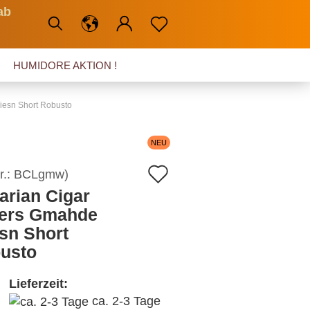
ab
HUMIDORE AKTION !
iesn Short Robusto
NEU
Auf
r.:
BCLgmw
)
arian Cigar
den
ers Gmahde
Merkzettel
sn Short
usto
Lieferzeit:
ca. 2-3 Tage