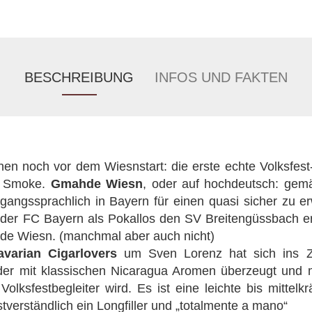
BESCHREIBUNG
INFOS UND FAKTEN
hen noch vor dem Wiesnstart: die erste echte Volksfest
n Smoke.
Gmahde Wiesn
, oder auf hochdeutsch: gem
angssprachlich in Bayern für einen quasi sicher zu er
der FC Bayern als Pokallos den SV Breitengüssbach erw
e Wiesn. (manchmal aber auch nicht)
avarian Cigarlovers
um Sven Lorenz hat sich ins Z
 der mit klassischen Nicaragua Aromen überzeugt und
lksfestbegleiter wird. ​Es ist eine leichte bis mittelk
tverständlich ein Longfiller und „totalmente a mano“