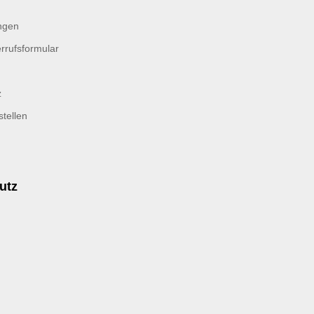
ngen
rrufsformular
z
tellen
utz