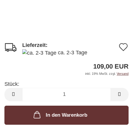
Lieferzeit:
A
ca. 2-3 Tage
d
109,00 EUR
M
inkl. 19% MwSt. zzgl.
Versand
Stück:
Stück
In den Warenkorb